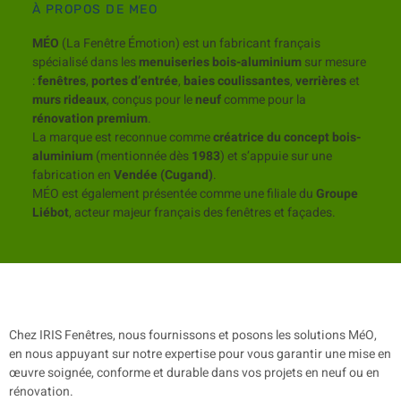
À PROPOS DE MEO
MÉO
(La Fenêtre Émotion) est un fabricant français
spécialisé dans les
menuiseries bois-aluminium
sur mesure
:
fenêtres
,
portes d’entrée
,
baies coulissantes
,
verrières
et
murs rideaux
, conçus pour le
neuf
comme pour la
rénovation premium
.
La marque est reconnue comme
créatrice du concept bois-
aluminium
(mentionnée dès
1983
) et s’appuie sur une
fabrication en
Vendée (Cugand)
.
MÉO est également présentée comme une filiale du
Groupe
Liébot
, acteur majeur français des fenêtres et façades.
Chez IRIS Fenêtres, nous fournissons et posons les solutions MéO,
en nous appuyant sur notre expertise pour vous garantir une mise en
œuvre soignée, conforme et durable dans vos projets en neuf ou en
rénovation.