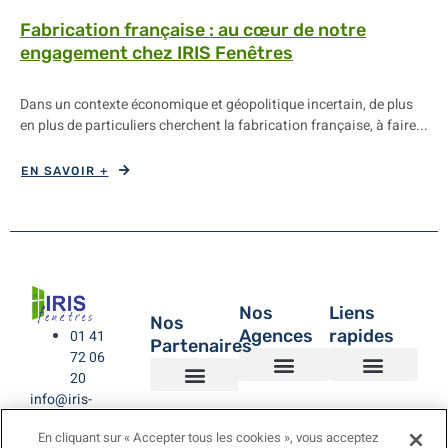
Fabrication française : au cœur de notre
engagement chez IRIS Fenêtres
Dans un contexte économique et géopolitique incertain, de plus
en plus de particuliers cherchent la fabrication française, à faire...
EN SAVOIR +
Nos
Liens
Nos
Agences
rapides
01 41
Partenaires
72 06
20
info@iris-
Agence de Montreuil – IRIS Fenêtres
Agence IRIS Fenêtres – Hauts de Seine
Agence IRIS Fenêtres – Paris XV
Agence IRIS Fenêtres St-Rémy-lès-Chevreuse Yvelines
IRIS Fenêtres
Être rappelé
Politique de Confidentialité
BUBENDORFF VOLET ROULANT
SAINT GOBAIN
LA TOULOUSAINE
fenetres.com
En cliquant sur « Accepter tous les cookies », vous acceptez