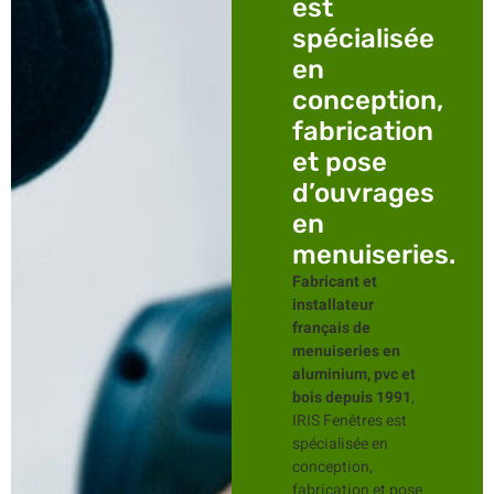
est
spécialisée
en
conception,
fabrication
et pose
d’ouvrages
en
menuiseries.
Fabricant et
installateur
français de
menuiseries en
aluminium, pvc et
bois depuis 1991
,
IRIS Fenêtres est
spécialisée en
conception,
fabrication et pose