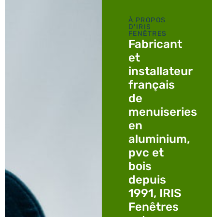
À PROPOS
D'IRIS
FENÊTRES
Fabricant
et
installateur
français
de
menuiseries
en
aluminium,
pvc et
bois
depuis
1991, IRIS
Fenêtres