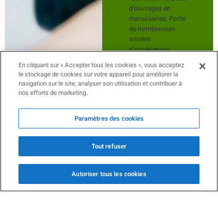
d’ouvrages en
menuiseries. Forte
de nombreuses
années
d’expériences,
l’activité principale
En cliquant sur « Accepter tous les cookies », vous acceptez
de l’entreprise se
le stockage de cookies sur votre appareil pour améliorer la
concentre autour
navigation sur le site, analyser son utilisation et contribuer à
de la fabrication et
nos efforts de marketing.
l’installation en
neuf ou rénovation
Paramètres des cookies
de :
Fenêtres
(coulissante,
Tout refuser
fixe, ouvrant
à la
Autoriser tous les cookies
française,
oscillo-
battant)
Portes-
fenêtres