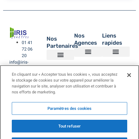
Nos
Liens
Nos
Agences
rapides
01 41
Partenaires
72 06
20
info@iris-
Agence de Montreuil – IRIS Fenêtres
Agence IRIS Fenêtres – Hauts de Seine
Agence IRIS Fenêtres – Paris XV
Agence IRIS Fenêtres St-Rémy-lès-Chevreuse Yvelines
IRIS Fenêtres
Être rappelé
Politique de Confidentialité
BUBENDORFF VOLET ROULANT
SAINT GOBAIN
LA TOULOUSAINE
fenetres.com
En cliquant sur « Accepter tous les cookies », vous acceptez
le stockage de cookies sur votre appareil pour améliorer la
navigation sur le site, analyser son utilisation et contribuer à
nos efforts de marketing.
Paramètres des cookies
Tout refuser