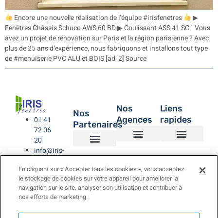
Encore une nouvelle réalisation de l’équipe #irisfenetres
▶
Fenêtres Châssis Schuco AWS 60 BD ▶ Coulissant ASS 41 SC ˙ Vous
avez un projet de rénovation sur Paris et la région parisienne ? Avec
plus de 25 ans d’expérience, nous fabriquons et installons tout type
de #menuiserie PVC ALU et BOIS [ad_2] Source
Nos
Liens
Nos
Agences
rapides
01 41
Partenaires
72 06
20
info@iris-
Agence de Montreuil – IRIS Fenêtres
Agence IRIS Fenêtres – Hauts de Seine
Agence IRIS Fenêtres – Paris XV
Agence IRIS Fenêtres St-Rémy-lès-Chevreuse Yvelines
IRIS Fenêtres
Être rappelé
Politique de Confidentialité
BUBENDORFF VOLET ROULANT
SAINT GOBAIN
LA TOULOUSAINE
fenetres.com
En cliquant sur « Accepter tous les cookies », vous acceptez
le stockage de cookies sur votre appareil pour améliorer la
navigation sur le site, analyser son utilisation et contribuer à
nos efforts de marketing.