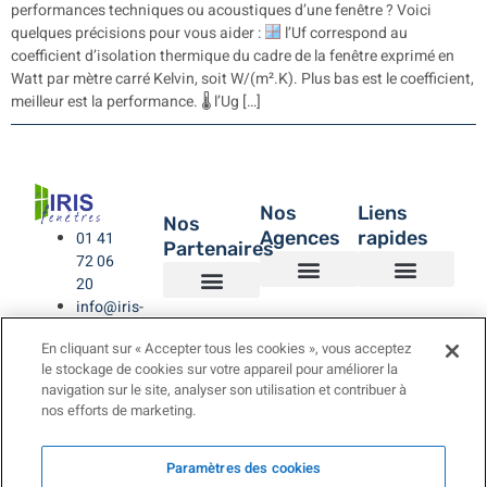
performances techniques ou acoustiques d’une fenêtre ? Voici
quelques précisions pour vous aider :
l’Uf correspond au
coefficient d’isolation thermique du cadre de la fenêtre exprimé en
Watt par mètre carré Kelvin, soit W/(m².K). Plus bas est le coefficient,
meilleur est la performance. 🌡 l’Ug […]
Nos
Liens
Nos
Agences
rapides
01 41
Partenaires
72 06
20
info@iris-
Agence de Montreuil – IRIS Fenêtres
Agence IRIS Fenêtres – Hauts de Seine
Agence IRIS Fenêtres – Paris XV
Agence IRIS Fenêtres St-Rémy-lès-Chevreuse Yvelines
IRIS Fenêtres
Être rappelé
Politique de Confidentialité
BUBENDORFF VOLET ROULANT
SAINT GOBAIN
LA TOULOUSAINE
fenetres.com
En cliquant sur « Accepter tous les cookies », vous acceptez
le stockage de cookies sur votre appareil pour améliorer la
navigation sur le site, analyser son utilisation et contribuer à
nos efforts de marketing.
Paramètres des cookies