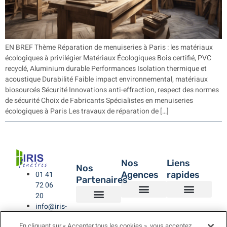
EN BREF Thème Réparation de menuiseries à Paris : les matériaux
écologiques à privilégier Matériaux Écologiques Bois certifié, PVC
recyclé, Aluminium durable Performances Isolation thermique et
acoustique Durabilité Faible impact environnemental, matériaux
biosourcés Sécurité Innovations anti-effraction, respect des normes
de sécurité Choix de Fabricants Spécialistes en menuiseries
écologiques à Paris Les travaux de réparation de […]
Nos
Liens
Nos
Agences
rapides
01 41
Partenaires
72 06
20
info@iris-
Agence de Montreuil – IRIS Fenêtres
Agence IRIS Fenêtres – Hauts de Seine
Agence IRIS Fenêtres – Paris XV
Agence IRIS Fenêtres St-Rémy-lès-Chevreuse Yvelines
IRIS Fenêtres
Être rappelé
Politique de Confidentialité
BUBENDORFF VOLET ROULANT
SAINT GOBAIN
LA TOULOUSAINE
fenetres.com
En cliquant sur « Accepter tous les cookies », vous acceptez