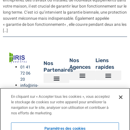
entreprenez des travaux ou installez de nouveaux équipements dans
votre maison, il est crucial de garantir leur bon fonctionnement sur le
long terme. C’est ici qu’intervient la garantie biennale, une protection
souvent méconnue mais indispensable. Également appelée
« garantie de bon fonctionnement« , elle couvre pendant deux ans les
[…]
Nos
Liens
Nos
Agences
rapides
01 41
Partenaires
72 06
20
info@iris-
Agence de Montreuil – IRIS Fenêtres
Agence IRIS Fenêtres – Hauts de Seine
Agence IRIS Fenêtres – Paris XV
Agence IRIS Fenêtres St-Rémy-lès-Chevreuse Yvelines
IRIS Fenêtres
Être rappelé
Politique de Confidentialité
BUBENDORFF VOLET ROULANT
SAINT GOBAIN
LA TOULOUSAINE
fenetres.com
En cliquant sur « Accepter tous les cookies », vous acceptez
le stockage de cookies sur votre appareil pour améliorer la
navigation sur le site, analyser son utilisation et contribuer à
nos efforts de marketing.
Paramètres des cookies