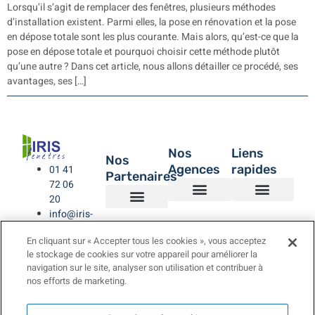
Lorsqu’il s’agit de remplacer des fenêtres, plusieurs méthodes
d’installation existent. Parmi elles, la pose en rénovation et la pose
en dépose totale sont les plus courante. Mais alors, qu’est-ce que la
pose en dépose totale et pourquoi choisir cette méthode plutôt
qu’une autre ? Dans cet article, nous allons détailler ce procédé, ses
avantages, ses […]
Nos
Liens
Nos
Agences
rapides
01 41
Partenaires
72 06
20
info@iris-
Agence de Montreuil – IRIS Fenêtres
Agence IRIS Fenêtres – Hauts de Seine
Agence IRIS Fenêtres – Paris XV
Agence IRIS Fenêtres St-Rémy-lès-Chevreuse Yvelines
IRIS Fenêtres
Être rappelé
Politique de Confidentialité
BUBENDORFF VOLET ROULANT
SAINT GOBAIN
LA TOULOUSAINE
fenetres.com
En cliquant sur « Accepter tous les cookies », vous acceptez
le stockage de cookies sur votre appareil pour améliorer la
navigation sur le site, analyser son utilisation et contribuer à
nos efforts de marketing.