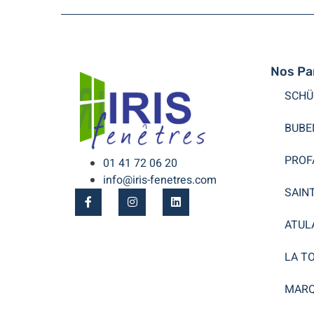
Nos Pa
SCHÜ
BUBE
PROF
01 41 72 06 20
info@iris-fenetres.com
SAIN
ATUL
LA T
MARQ