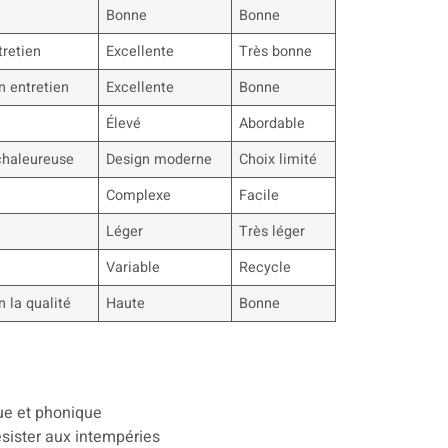
Bonne
Bonne
tretien
Excellente
Très bonne
n entretien
Excellente
Bonne
Élevé
Abordable
 chaleureuse
Design moderne
Choix limité
Complexe
Facile
Léger
Très léger
Variable
Recycle
n la qualité
Haute
Bonne
ue et phonique
ésister aux intempéries