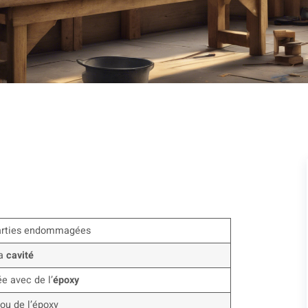
 parties endommagées
la
cavité
 avec de l’
époxy
ou de l’époxy