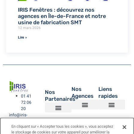
IRIS Fenêtres : découvrez nos
agences en Île-de-France et notre
usine de fabrication SMT
12 mars 2026
Lire »
Nos
Liens
Nos
Agences
rapides
01 41
Partenaires
72 06
20
info@iris-
Agence de Montreuil – IRIS Fenêtres
Agence IRIS Fenêtres – Hauts de Seine
Agence IRIS Fenêtres – Paris XV
Agence IRIS Fenêtres St-Rémy-lès-Chevreuse Yvelines
IRIS Fenêtres
Être rappelé
Politique de Confidentialité
BUBENDORFF VOLET ROULANT
SAINT GOBAIN
LA TOULOUSAINE
fenetres.com
En cliquant sur « Accepter tous les cookies », vous acceptez
le stockage de cookies sur votre appareil pour améliorer la