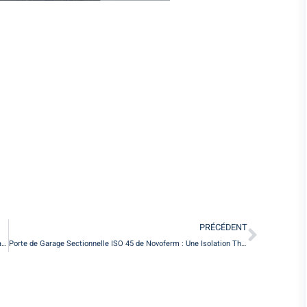
PRÉCÉDENT
Découvrez la menuiserie haussmannienne Tradilou 56 en bois Atulam.
Porte de Garage Sectionnelle ISO 45 de Novoferm : Une Isolation Thermique Optimale et un Design Moderne.