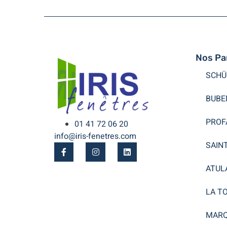
Nos Pa
SCHÜ
BUBE
PROF
01 41 72 06 20
info@iris-fenetres.com
SAIN
ATUL
LA T
MARQ