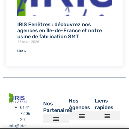
IRIS Fenêtres : découvrez nos
agences en Île-de-France et notre
usine de fabrication SMT
12 mars 2026
Lire »
Nos
Liens
Nos
Agences
rapides
01 41
Partenaires
72 06
20
info@iris-
Agence de Montreuil – IRIS Fenêtres
Agence IRIS Fenêtres – Hauts de Seine
Agence IRIS Fenêtres – Paris XV
Agence IRIS Fenêtres St-Rémy-lès-Chevreuse Yvelines
IRIS Fenêtres
Être rappelé
Politique de Confidentialité
BUBENDORFF VOLET ROULANT
SAINT GOBAIN
LA TOULOUSAINE