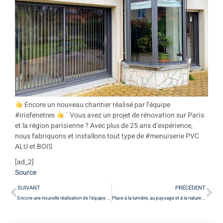
Encore un nouveau chantier réalisé par l’équipe
#irisfenetres
˙ Vous avez un projet de rénovation sur Paris
et la région parisienne ? Avec plus de 25 ans d’expérience,
nous fabriquons et installons tout type de #menuiserie PVC
ALU et BOIS
[ad_2]
Source
SUIVANT
PRÉCÉDENT
Encore une nouvelle réalisation de l’équipe #irisfenetres Fenêtres et porte f…
Place à la lumière, au paysage et à la nature ! ˙ Quel que soit votre projet de…