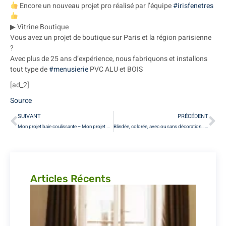
Encore un nouveau projet pro réalisé par l’équipe
#irisfenetres
▶ Vitrine Boutique
Vous avez un projet de boutique sur Paris et la région parisienne
?
Avec plus de 25 ans d’expérience, nous fabriquons et installons
tout type de
#menusierie
PVC ALU et BOIS
[ad_2]
Source
SUIVANT
PRÉCÉDENT
Mon projet baie coulissante – Mon projet Schuco
Blindée, colorée, avec ou sans décoration… Mille et une portes vous attendent …
Articles Récents