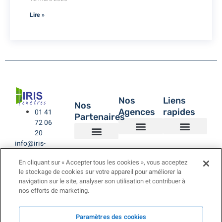
Lire »
Nos
Liens
Nos
Agences
rapides
01 41
Partenaires
72 06
20
info@iris-
Agence de Montreuil – IRIS Fenêtres
Agence IRIS Fenêtres – Hauts de Seine
Agence IRIS Fenêtres – Paris XV
Agence IRIS Fenêtres St-Rémy-lès-Chevreuse Yvelines
IRIS Fenêtres
Être rappelé
Politique de Confidentialité
BUBENDORFF VOLET ROULANT
SAINT GOBAIN
LA TOULOUSAINE
fenetres.com
En cliquant sur « Accepter tous les cookies », vous acceptez
le stockage de cookies sur votre appareil pour améliorer la
navigation sur le site, analyser son utilisation et contribuer à
nos efforts de marketing.
Paramètres des cookies