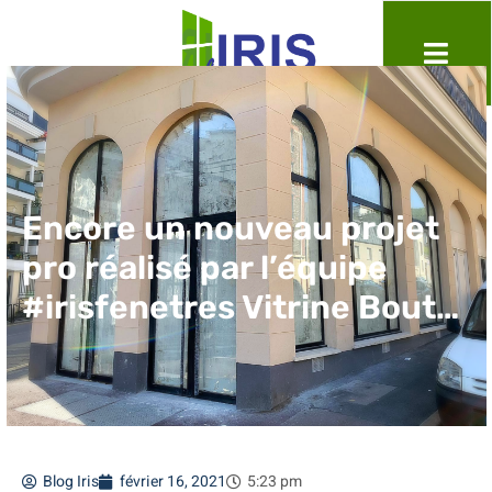
Encore un nouveau projet
pro réalisé par l’équipe
#irisfenetres Vitrine Bout…
Blog Iris
février 16, 2021
5:23 pm