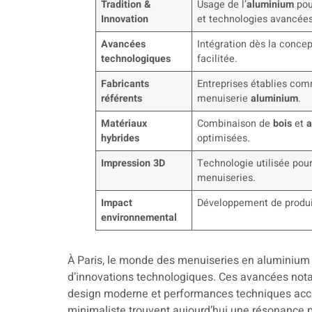
Tradition &
Usage de l’
aluminium
pou
Innovation
et technologies avancées
Avancées
Intégration dès la conce
technologiques
facilitée.
Fabricants
Entreprises établies com
référents
menuiserie
aluminium
.
Matériaux
Combinaison de
bois
et
a
hybrides
optimisées.
Impression 3D
Technologie utilisée pou
menuiseries.
Impact
Développement de produi
environnemental
À Paris, le monde des menuiseries en aluminium e
d’innovations technologiques. Ces avancées nota
design moderne et performances techniques accrue
minimaliste trouvent aujourd’hui une résonance p