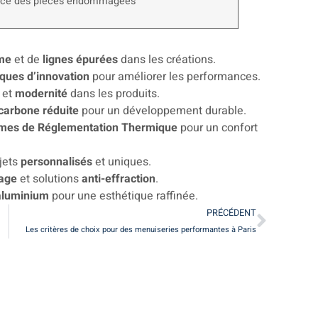
icace des pièces endommagées
me
et de
lignes épurées
dans les créations.
ques d’innovation
pour améliorer les performances.
et
modernité
dans les produits.
carbone réduite
pour un développement durable.
mes de Réglementation Thermique
pour un confort
jets
personnalisés
et uniques.
rage
et solutions
anti-effraction
.
 aluminium
pour une esthétique raffinée.
PRÉCÉDENT
Les critères de choix pour des menuiseries performantes à Paris