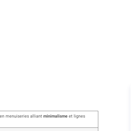
es aluminium à Pa
 en menuiseries alliant
minimalisme
et lignes