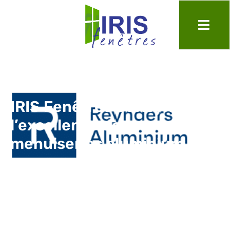
IRIS Fenêtres et Reynaers :
l’excellence des
menuiseries aluminium sur
mesure