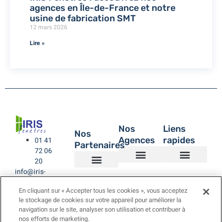
agences en Île-de-France et notre
usine de fabrication SMT
12 mars 2026
Lire »
Nos
Liens
Nos
Agences
rapides
01 41
Partenaires
72 06
20
info@iris-
Agence de Montreuil – IRIS Fenêtres
Agence IRIS Fenêtres – Hauts de Seine
Agence IRIS Fenêtres – Paris XV
Agence IRIS Fenêtres St-Rémy-lès-Chevreuse Yvelines
IRIS Fenêtres
Être rappelé
Politique de Confidentialité
BUBENDORFF VOLET ROULANT
SAINT GOBAIN
LA TOULOUSAINE
fenetres.com
En cliquant sur « Accepter tous les cookies », vous acceptez
le stockage de cookies sur votre appareil pour améliorer la
navigation sur le site, analyser son utilisation et contribuer à
nos efforts de marketing.