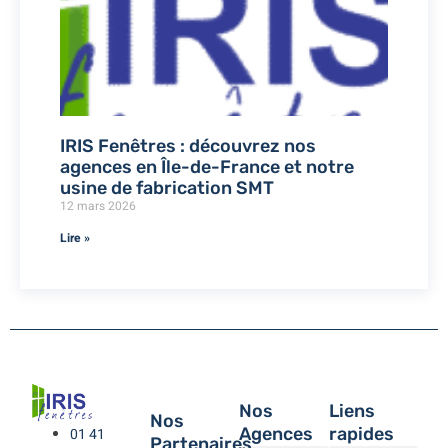
IRIS Fenêtres : découvrez nos
agences en Île-de-France et notre
usine de fabrication SMT
12 mars 2026
Lire »
Nos
Liens
Nos
Agences
rapides
01 41
Partenaires