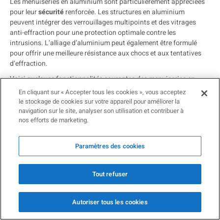
Les menuiseries en aluminium sont particulièrement appréciées
pour leur
sécurité
renforcée. Les structures en aluminium
peuvent intégrer des verrouillages multipoints et des vitrages
anti-effraction pour une protection optimale contre les
intrusions. L’alliage d’aluminium peut également être formulé
pour offrir une meilleure résistance aux chocs et aux tentatives
d’effraction.
Voici quelques fonctionnalités courantes des menuiseries en
aluminium pour améliorer la sécurité :
En cliquant sur « Accepter tous les cookies », vous acceptez
le stockage de cookies sur votre appareil pour améliorer la
Verrouillages multipoints
navigation sur le site, analyser son utilisation et contribuer à
Vitrages anti-effraction
nos efforts de marketing.
Cadres renforcés
Systèmes de surveillance intégrés
Ces innovations permettent aux propriétaires de maisons
Paramètres des cookies
d’assurer non seulement leur confort, mais aussi leur tranquillité
d’esprit.
Tout refuser
Conseils pour l’entretien des
menuiseries en aluminium
Autoriser tous les cookies
Les
menuiseries en aluminium
présentent de nombreux