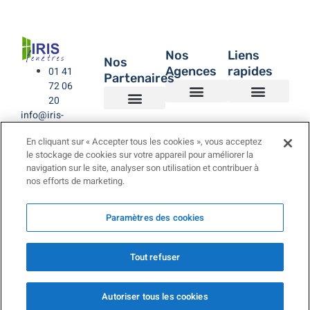
Nos
Liens
Nos
Agences
rapides
01 41
Partenaires
72 06
20
info@iris-
Agence de Montreuil – IRIS Fenêtres
Agence IRIS Fenêtres – Hauts de Seine
Agence IRIS Fenêtres – Paris XV
Agence IRIS Fenêtres St-Rémy-lès-Chevreuse Yvelines
IRIS Fenêtres
Être rappelé
Politique de Confidentialité
BUBENDORFF VOLET ROULANT
SAINT GOBAIN
LA TOULOUSAINE
fenetres.com
En cliquant sur « Accepter tous les cookies », vous acceptez
le stockage de cookies sur votre appareil pour améliorer la
navigation sur le site, analyser son utilisation et contribuer à
nos efforts de marketing.
Paramètres des cookies
Tout refuser
Copyright © 2025.
LES4H
Autoriser tous les cookies