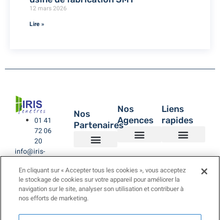
12 mars 2026
Lire »
Nos
Liens
Nos
Agences
rapides
01 41
Partenaires
72 06
20
info@iris-
Agence de Montreuil – IRIS Fenêtres
Agence IRIS Fenêtres – Hauts de Seine
Agence IRIS Fenêtres – Paris XV
Agence IRIS Fenêtres St-Rémy-lès-Chevreuse Yvelines
IRIS Fenêtres
Être rappelé
Politique de Confidentialité
BUBENDORFF VOLET ROULANT
SAINT GOBAIN
LA TOULOUSAINE
fenetres.com
En cliquant sur « Accepter tous les cookies », vous acceptez
le stockage de cookies sur votre appareil pour améliorer la
navigation sur le site, analyser son utilisation et contribuer à
nos efforts de marketing.