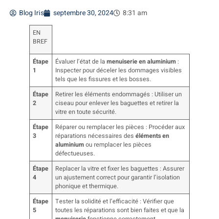
Blog Iris
septembre 30, 2024
8:31 am
EN
BREF
Étape
Évaluer l’état de la
menuiserie en aluminium
:
1
Inspecter pour déceler les dommages visibles
tels que les fissures et les bosses.
Étape
Retirer les éléments endommagés : Utiliser un
2
ciseau pour enlever les baguettes et retirer la
vitre en toute sécurité.
Étape
Réparer ou remplacer les pièces : Procéder aux
3
réparations nécessaires des
éléments en
aluminium
ou remplacer les pièces
défectueuses.
Étape
Replacer la vitre et fixer les baguettes : Assurer
4
un ajustement correct pour garantir l’isolation
phonique et thermique.
Étape
Tester la solidité et l’efficacité : Vérifier que
5
toutes les réparations sont bien faites et que la