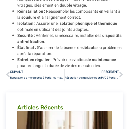
vitrages, idéalement en
double vitrage
.
Réinstallation :
Réassembler les composants en veillant à
la
soudure
et à l’alignement correct.
Isolation :
Assurer une
isolation phonique et thermique
optimale en utilisant des joints adaptés.
Sécurité :
Vérifier et, si nécessaire, installer des
dispositifs
anti-effraction
.
État final :
S’assurer de l’absence de
défauts
ou problèmes
après la réparation.
Entretien régulier :
Prévoir des
visites de maintenance
pour prolonger la durée de vie des menuiseries.
SUIVANT
PRÉCÉDENT
Réparation de menuiseries à Paris : les matériaux durables à privilégier
Réparation de menuiseries en PVC à Paris : les erreurs à éviter absolument
Articles Récents