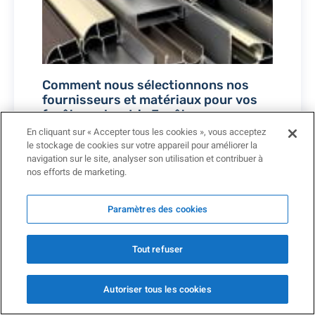
Comment nous sélectionnons nos
fournisseurs et matériaux pour vos
fenêtres chez Iris Fenêtres
6 mai 2026
En cliquant sur « Accepter tous les cookies », vous acceptez
le stockage de cookies sur votre appareil pour améliorer la
Lire »
navigation sur le site, analyser son utilisation et contribuer à
nos efforts de marketing.
Paramètres des cookies
Tout refuser
Autoriser tous les cookies