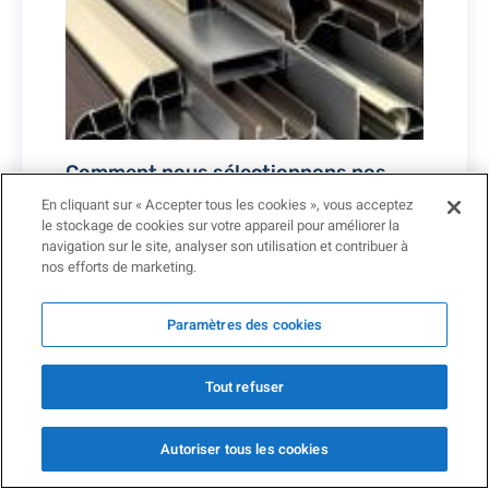
Comment nous sélectionnons nos
fournisseurs et matériaux pour vos
En cliquant sur « Accepter tous les cookies », vous acceptez
fenêtres chez Iris Fenêtres
le stockage de cookies sur votre appareil pour améliorer la
6 mai 2026
navigation sur le site, analyser son utilisation et contribuer à
nos efforts de marketing.
Lire »
Paramètres des cookies
Tout refuser
Autoriser tous les cookies