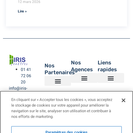
12 mars 2026
Lire »
Nos
Liens
Nos
Agences
rapides
01 41
Partenaires
72 06
20
info@iris-
Agence de Montreuil – IRIS Fenêtres
Agence IRIS Fenêtres – Hauts de Seine
Agence IRIS Fenêtres – Paris XV
Agence IRIS Fenêtres St-Rémy-lès-Chevreuse Yvelines
IRIS Fenêtres
Être rappelé
Politique de Confidentialité
BUBENDORFF VOLET ROULANT
SAINT GOBAIN
LA TOULOUSAINE
fenetres.com
En cliquant sur « Accepter tous les cookies », vous acceptez
le stockage de cookies sur votre appareil pour améliorer la
navigation sur le site, analyser son utilisation et contribuer à
nos efforts de marketing.
Paramètres des cookies