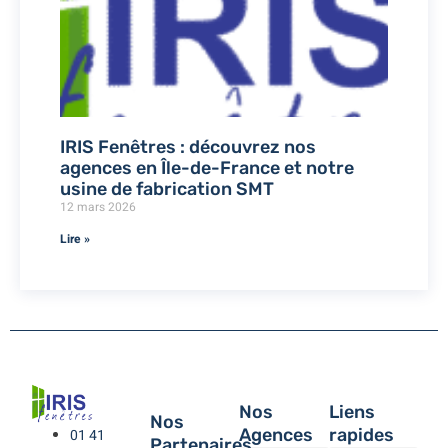
IRIS Fenêtres : découvrez nos
agences en Île-de-France et notre
usine de fabrication SMT
12 mars 2026
Lire »
Nos
Liens
Nos
Agences
rapides
01 41
Partenaires