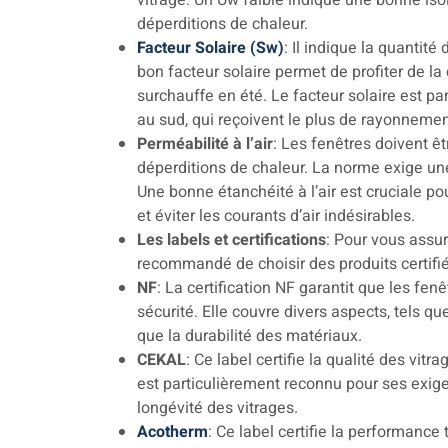
vitrage. Un Uw faible indique une bonne isol
déperditions de chaleur.
Facteur Solaire (Sw)
: Il indique la quantité
bon facteur solaire permet de profiter de la 
surchauffe en été. Le facteur solaire est pa
au sud, qui reçoivent le plus de rayonnemen
Perméabilité à l’air
: Les fenêtres doivent êtr
déperditions de chaleur. La norme exige une
Une bonne étanchéité à l’air est cruciale p
et éviter les courants d’air indésirables.
Les labels et certifications
: Pour vous assur
recommandé de choisir des produits certifiés
NF
: La certification NF garantit que les f
sécurité. Elle couvre divers aspects, tels que
que la durabilité des matériaux.
CEKAL
: Ce label certifie la qualité des vit
est particulièrement reconnu pour ses exige
longévité des vitrages.
Acotherm
: Ce label certifie la performance