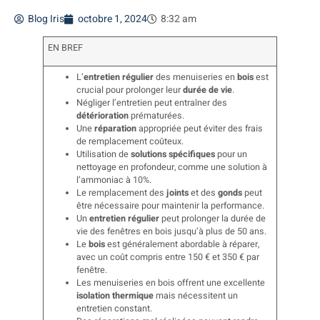
Blog Iris
octobre 1, 2024
8:32 am
EN BREF
L’
entretien régulier
des menuiseries en
bois
est
crucial pour prolonger leur
durée de vie
.
Négliger l’entretien peut entraîner des
détérioration
prématurées.
Une
réparation
appropriée peut éviter des frais
de remplacement coûteux.
Utilisation de
solutions spécifiques
pour un
nettoyage en profondeur, comme une solution à
l’ammoniac à 10%.
Le remplacement des
joints
et des
gonds
peut
être nécessaire pour maintenir la performance.
Un
entretien régulier
peut prolonger la durée de
vie des fenêtres en bois jusqu’à plus de 50 ans.
Le
bois
est généralement abordable à réparer,
avec un coût compris entre 150 € et 350 € par
fenêtre.
Les menuiseries en bois offrent une excellente
isolation thermique
mais nécessitent un
entretien constant.