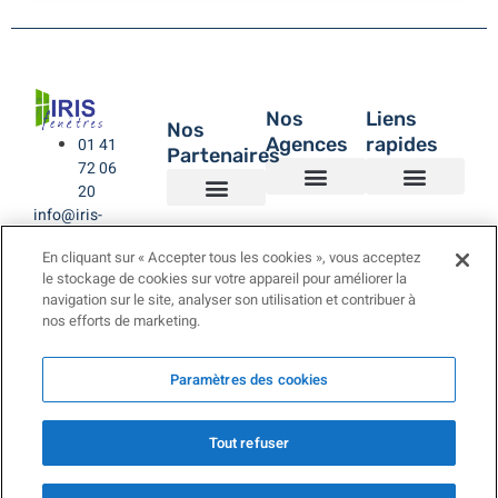
Nos
Liens
Nos
Agences
rapides
01 41
Partenaires
72 06
20
info@iris-
Agence de Montreuil – IRIS Fenêtres
Agence IRIS Fenêtres – Hauts de Seine
Agence IRIS Fenêtres – Paris XV
Agence IRIS Fenêtres St-Rémy-lès-Chevreuse Yvelines
IRIS Fenêtres
Être rappelé
Politique de Confidentialité
BUBENDORFF VOLET ROULANT
SAINT GOBAIN
LA TOULOUSAINE
fenetres.com
En cliquant sur « Accepter tous les cookies », vous acceptez
le stockage de cookies sur votre appareil pour améliorer la
navigation sur le site, analyser son utilisation et contribuer à
nos efforts de marketing.
Paramètres des cookies
Tout refuser
Copyright © 2025.
LES4H