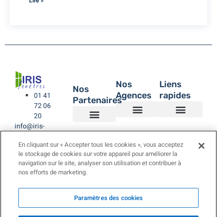
Lire »
Nos
Liens
Nos
Agences
rapides
01 41
Partenaires
72 06
20
info@iris-
Agence de Montreuil – IRIS Fenêtres
Agence IRIS Fenêtres – Hauts de Seine
Agence IRIS Fenêtres – Paris XV
Agence IRIS Fenêtres St-Rémy-lès-Chevreuse Yvelines
IRIS Fenêtres
Être rappelé
Politique de Confidentialité
BUBENDORFF VOLET ROULANT
SAINT GOBAIN
LA TOULOUSAINE
fenetres.com
En cliquant sur « Accepter tous les cookies », vous acceptez
le stockage de cookies sur votre appareil pour améliorer la
navigation sur le site, analyser son utilisation et contribuer à
nos efforts de marketing.
Paramètres des cookies