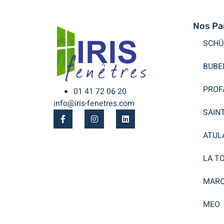
Nos Pa
SCHÜ
BUBE
PROF
01 41 72 06 20
info@iris-fenetres.com
SAIN
ATUL
LA T
MARQ
MEO