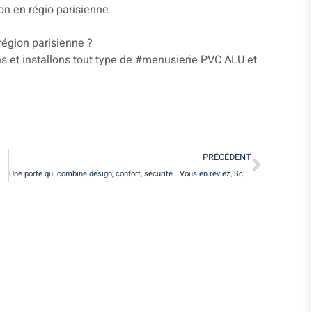
n en régio parisienne
région parisienne ?
s et installons tout type de #menusierie PVC ALU et
PRÉCÉDENT
La neige s’invite ? ˙ Quel que soit le temps extérieur profitez d’une températu…
Une porte qui combine design, confort, sécurité… Vous en rêviez, Schüco le fait …