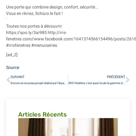
Une porte qui combine design, confort, sécurité…
Vous en rêviez, Schüco le fait !
˙
Toutes nos portes à découvrir
https://qoo.ly/3ai985 http://iris-
fenetres.com//www.facebook.com/1641374566154496/posts/26
#irisfenetres #menuiseries
[ad_2]
Source
SUIVANT
PRÉCÉDENT
Encore un nouveau projet réalisé par l’équipe #irisfenetres Rénovation et rem…
IRIS Fenêtres c’est aussi toute la gamme des volets roulants Bubendorff ROLAX…
Articles Récents