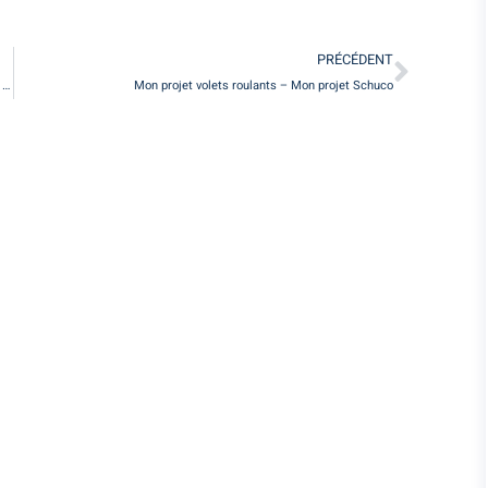
PRÉCÉDENT
Blindée, colorée, avec ou sans décoration… Mille et une portes vous attendent …
Mon projet volets roulants – Mon projet Schuco