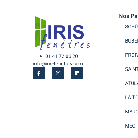
Nos Pa
SCHÜ
BUBE
PROF
01 41 72 06 20
info@iris-fenetres.com
SAIN
ATUL
LA T
MARQ
MEO