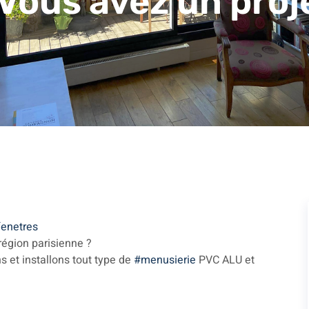
 Vous avez un proj
fenetres
région parisienne ?
s et installons tout type de
#menusierie
PVC ALU et