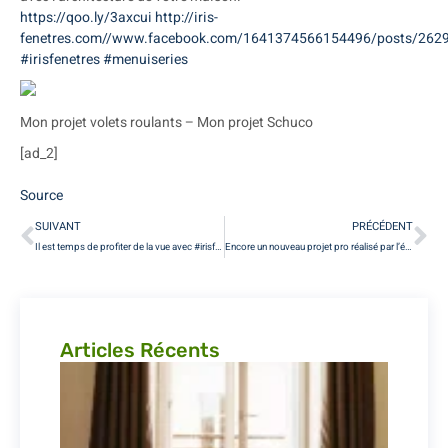
https://qoo.ly/3axcui
http://iris-
fenetres.com//www.facebook.com/1641374566154496/posts/26
#irisfenetres
#menuiseries
Mon projet volets roulants – Mon projet Schuco
[ad_2]
Source
SUIVANT
PRÉCÉDENT
Il est temps de profiter de la vue avec #irisfenetres Vous avez un projet de…
Encore un nouveau projet pro réalisé par l’équipe #irisfenetres Vitrine &amp…
Articles Récents