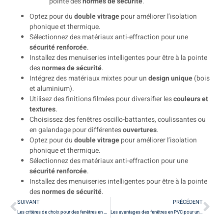
pointe des
normes de sécurité
.
Optez pour du
double vitrage
pour améliorer l’isolation
phonique et thermique.
Sélectionnez des matériaux anti-effraction pour une
sécurité renforcée
.
Installez des menuiseries intelligentes pour être à la pointe
des
normes de sécurité
.
Intégrez des matériaux mixtes pour un
design unique
(bois
et aluminium).
Utilisez des finitions filmées pour diversifier les
couleurs et
textures
.
Choisissez des fenêtres oscillo-battantes, coulissantes ou
en galandage pour différentes
ouvertures
.
Optez pour du
double vitrage
pour améliorer l’isolation
phonique et thermique.
Sélectionnez des matériaux anti-effraction pour une
sécurité renforcée
.
Installez des menuiseries intelligentes pour être à la pointe
des
normes de sécurité
.
SUIVANT
PRÉCÉDENT
Les critères de choix pour des fenêtres en bois massif à Paris
Les avantages des fenêtres en PVC pour une rénovation énergétique à Paris