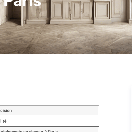
 Paris
cision
lité
s
règlements en vigueur
à Paris