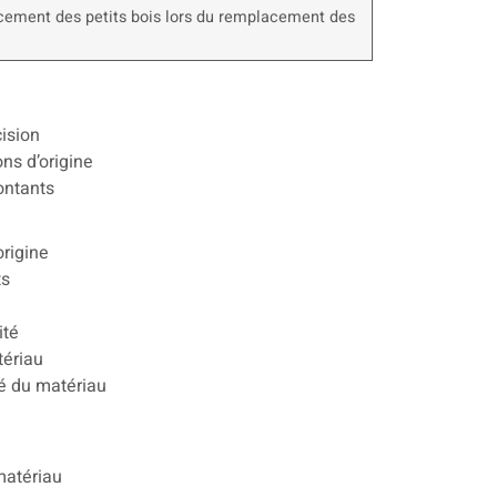
cement des petits bois lors du remplacement des
ision
ns d’origine
ontants
rigine
ts
ité
tériau
té du matériau
matériau