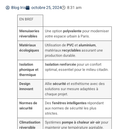
Blog Iris
octobre 25, 2024
8:31 am
EN BREF
Menuiseries
Une option
polyvalente
pour moderniser
réversibles
votre espace urbain à Paris.
Matériaux
Utilisation de
PVC
et
aluminium
,
écologiques
matériaux
recyclables
assurant une
production durable.
Isolation
Isolation renforcée
pour un confort
phonique et
optimal, essentiel pour le milieu citadin.
thermique
Design
Allie
sécurité
et esthétisme avec des
innovant
solutions sur mesure adaptées à
chaque projet.
Normes de
Des
fenêtres intelligentes
répondant
sécurité
aux normes de sécurité les plus
strictes.
Climatisation
Systèmes
pompe à chaleur air-air
pour
réversible
maintenir une température agréable.