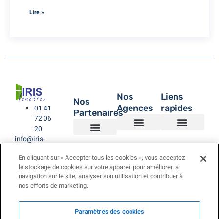
Lire »
Nos
Liens
Nos
Agences
rapides
01 41
Partenaires
72 06
20
info@iris-
Agence de Montreuil – IRIS Fenêtres
Agence IRIS Fenêtres – Hauts de Seine
Agence IRIS Fenêtres – Paris XV
Agence IRIS Fenêtres St-Rémy-lès-Chevreuse Yvelines
IRIS Fenêtres
Être rappelé
Politique de Confidentialité
BUBENDORFF VOLET ROULANT
SAINT GOBAIN
LA TOULOUSAINE
fenetres.com
En cliquant sur « Accepter tous les cookies », vous acceptez
le stockage de cookies sur votre appareil pour améliorer la
navigation sur le site, analyser son utilisation et contribuer à
nos efforts de marketing.
Paramètres des cookies