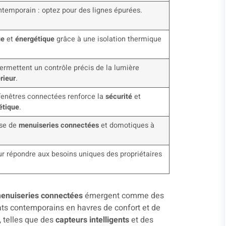
temporain : optez pour des lignes épurées.
ue
et
énergétique
grâce à une isolation thermique
ermettent un contrôle précis de la lumière
érieur
.
t fenêtres connectées renforce la
sécurité
et
étique
.
ose de
menuiseries connectées
et domotiques à
ur répondre aux besoins uniques des propriétaires
enuiseries connectées
émergent comme des
ats contemporains en havres de confort et de
, telles que des
capteurs intelligents
et des