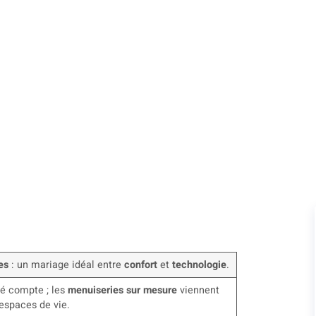
 Paris
es
: un mariage idéal entre
confort
et
technologie
.
ré compte ; les
menuiseries sur mesure
viennent
 espaces de vie.