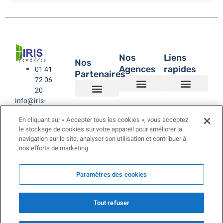
Nos
Liens
Nos
Agences
rapides
01 41
Partenaires
72 06
20
info@iris-
Agence de Montreuil – IRIS Fenêtres
Agence IRIS Fenêtres – Hauts de Seine
Agence IRIS Fenêtres – Paris XV
Agence IRIS Fenêtres St-Rémy-lès-Chevreuse Yvelines
IRIS Fenêtres
Être rappelé
Politique de Confidentialité
BUBENDORFF VOLET ROULANT
SAINT GOBAIN
LA TOULOUSAINE
fenetres.com
En cliquant sur « Accepter tous les cookies », vous acceptez
le stockage de cookies sur votre appareil pour améliorer la
navigation sur le site, analyser son utilisation et contribuer à
nos efforts de marketing.
Paramètres des cookies
Tout refuser