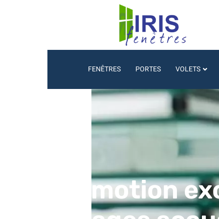
FENÊTRES
PORTES
VOLETS
Promotion exce