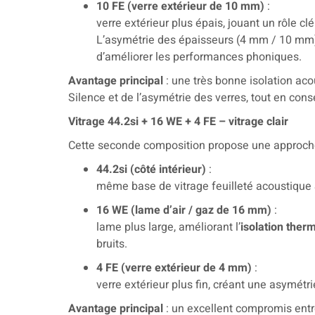
10 FE (verre extérieur de 10 mm)
:
verre extérieur plus épais, jouant un rôle cl
L’asymétrie des épaisseurs (4 mm / 10 mm)
d’améliorer les performances phoniques.
Avantage principal
: une très bonne isolation aco
Silence et de l’asymétrie des verres, tout en cons
Vitrage 44.2si + 16 WE + 4 FE – vitrage clair
Cette seconde composition propose une approche
44.2si (côté intérieur)
:
même base de vitrage feuilleté acoustique S
16 WE (lame d’air / gaz de 16 mm)
:
lame plus large, améliorant l’
isolation ther
bruits.
4 FE (verre extérieur de 4 mm)
:
verre extérieur plus fin, créant une asymétrie
Avantage principal
: un excellent compromis ent