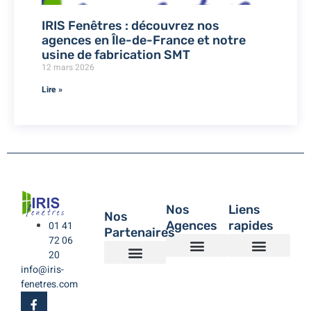
IRIS Fenêtres : découvrez nos
agences en Île-de-France et notre
usine de fabrication SMT
12 mars 2026
Lire »
Nos
Liens
Nos
Agences
rapides
01 41
Partenaires
72 06
20
info@iris-
Agence de Montreuil – IRIS Fenêtres
Agence IRIS Fenêtres – Hauts de Seine
Agence IRIS Fenêtres – Paris XV
Agence IRIS Fenêtres St-Rémy-lès-Chevreuse Yvelines
IRIS Fenêtres
Être rappelé
Politique de Confidentialité
BUBENDORFF VOLET ROULANT
SAINT GOBAIN
LA TOULOUSAINE
fenetres.com