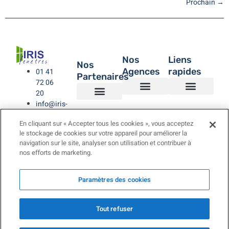
Prochain
→
Nos
Liens
Nos
Agences
rapides
01 41
Partenaires
72 06
20
info@iris-
Agence de Montreuil – IRIS Fenêtres
Agence IRIS Fenêtres – Hauts de Seine
Agence IRIS Fenêtres – Paris XV
Agence IRIS Fenêtres St-Rémy-lès-Chevreuse Yvelines
IRIS Fenêtres
Être rappelé
Politique de Confidentialité
BUBENDORFF VOLET ROULANT
SAINT GOBAIN
LA TOULOUSAINE
fenetres.com
En cliquant sur « Accepter tous les cookies », vous acceptez
le stockage de cookies sur votre appareil pour améliorer la
navigation sur le site, analyser son utilisation et contribuer à
nos efforts de marketing.
Paramètres des cookies
Tout refuser